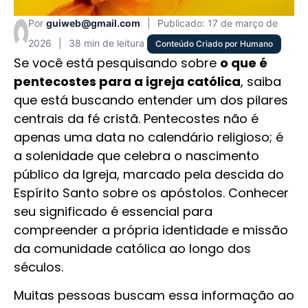
Por
guiweb@gmail.com
|
Publicado: 17 de março de
2026
|
38 min de leitura
Conteúdo Criado por Humano
Se você está pesquisando sobre
o que é
pentecostes para a igreja católica
, saiba
que está buscando entender um dos pilares
centrais da fé cristã. Pentecostes não é
apenas uma data no calendário religioso; é
a solenidade que celebra o nascimento
público da Igreja, marcado pela descida do
Espírito Santo sobre os apóstolos. Conhecer
seu significado é essencial para
compreender a própria identidade e missão
da comunidade católica ao longo dos
séculos.
Muitas pessoas buscam essa informação ao