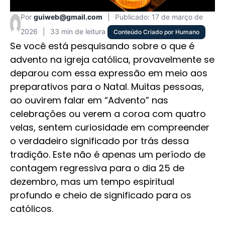
Por
guiweb@gmail.com
|
Publicado: 17 de março de
2026
|
33 min de leitura
Conteúdo Criado por Humano
Se você está pesquisando sobre o que é
advento na igreja católica, provavelmente se
deparou com essa expressão em meio aos
preparativos para o Natal. Muitas pessoas,
ao ouvirem falar em “Advento” nas
celebrações ou verem a coroa com quatro
velas, sentem curiosidade em compreender
o verdadeiro significado por trás dessa
tradição. Este não é apenas um período de
contagem regressiva para o dia 25 de
dezembro, mas um tempo espiritual
profundo e cheio de significado para os
católicos.